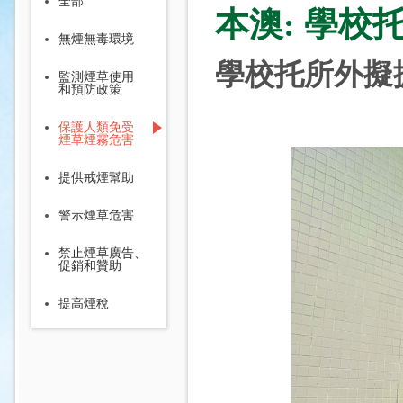
全部
本澳: 學
無煙無毒環境
學校托所外擬
監測煙草使用
和預防政策
保護人類免受
煙草煙霧危害
提供戒煙幫助
警示煙草危害
禁止煙草廣告、
促銷和贊助
提高煙稅