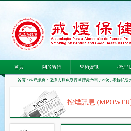
首頁
關於我們
學術資訊
控煙
首頁
/
控煙訊息
/
保護人類免受煙草煙霧危害
/ 本澳: 學校托
控煙訊息 (MPOWER