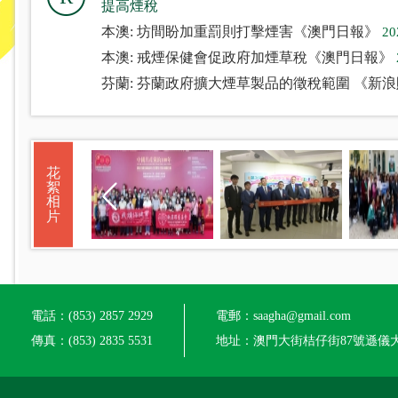
提高煙稅
本澳: 坊間盼加重罰則打擊煙害《澳門日報》
20
本澳: 戒煙保健會促政府加煙草稅《澳門日報》
芬蘭: 芬蘭政府擴大煙草製品的徵稅範圍 《新
花
絮
相
片
電話：(853) 2857 2929
電郵：saagha@gmail.com
傳真：(853) 2835 5531
地址：澳門大街桔仔街87號遜儀