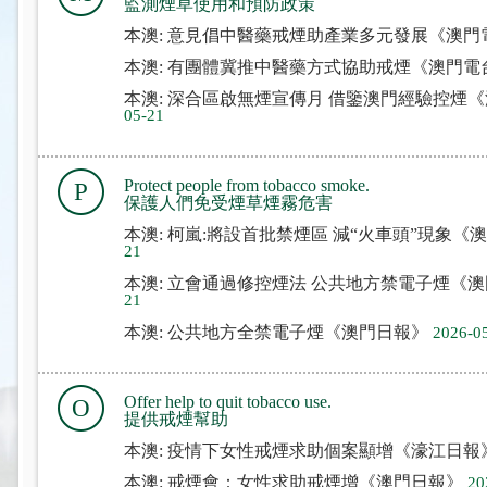
監測煙草使用和預防政策
本澳: 意見倡中醫藥戒煙助產業多元發展《澳門
本澳: 有團體冀推中醫藥方式協助戒煙《澳門電
本澳: 深合區啟無煙宣傳月 借鑒澳門經驗控煙
05-21
Protect people from tobacco smoke.
P
保護人們免受煙草煙霧危害
本澳: 柯嵐:將設首批禁煙區 減“火車頭”現象《
21
本澳: 立會通過修控煙法 公共地方禁電子煙《
21
本澳: 公共地方全禁電子煙《澳門日報》
2026-0
Offer help to quit tobacco use.
O
提供戒煙幫助
本澳: 疫情下女性戒煙求助個案顯增《濠江日報
本澳: 戒煙會：女性求助戒煙增《澳門日報》
20