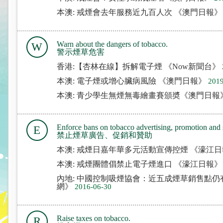
本澳: 戒煙會去年服務近九百人次 《澳門日報
Warn about the dangers of tobacco.
W
警示煙草危害
香港:【杏林在線】拆解電子煙 《Now新聞台》
本澳: 電子煙或增心臟病風險 《澳門日報》
2019
本澳: 青少學生無煙無毒繪畫賽頒奬《澳門日報
Enforce bans on tobacco advertising, promotion and 
E
禁止煙草廣告、促銷和贊助
本澳: 戒煙日嘉年華多元活動宣傳控煙 《濠江
本澳: 戒煙團體倡禁止電子煙進口 《濠江日報
內地: 中國控制吸煙協會：近五成煙草銷售點仍
網》
2016-06-30
Raise taxes on tobacco.
R