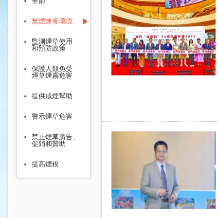
全部
無煙無毒環境
監測煙草使用
和預防政策
保護人類免受
煙草煙霧危害
提供戒煙幫助
警示煙草危害
禁止煙草廣告、
促銷和贊助
提高煙稅