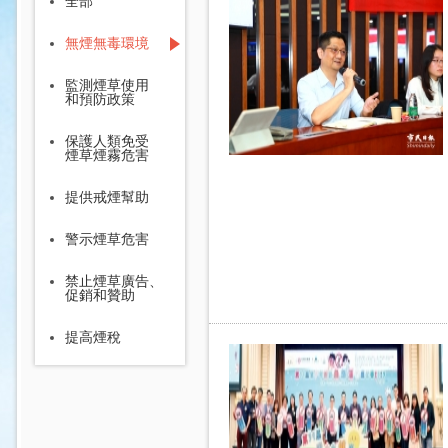
全部
無煙無毒環境
監測煙草使用
和預防政策
保護人類免受
煙草煙霧危害
提供戒煙幫助
警示煙草危害
禁止煙草廣告、
促銷和贊助
提高煙稅